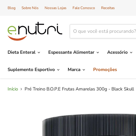
Blog
Sobre Nós
Nossas Lojas
Fale Conosco
Receitas
Dieta Enteral
Espessante Alimentar
Acessório
Suplemento Esportivo
Marca
Promoções
Início
Pré Treino B.O.P.E Frutas Amarelas 300g - Black Skull