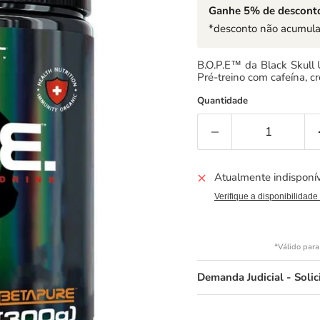
Ganhe 5% de desconto
*desconto não acumula
B.O.P.E™ da Black Skull 
Pré-treino com cafeína, cr
Quantidade
Atualmente indisponí
Verifique a disponibilidade
*Válido para
Demanda Judicial - Soli