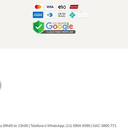
Facebook
Instagram
LinkedIn
TikTok
WhatsApp
YouTube
 das 09h00 às 13h00 | Telefone e WhatsApp: (11) 5904-9390 | SAC: 0800 771